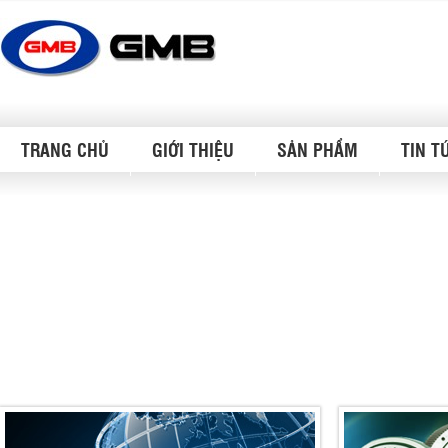
TRANG CHỦ
GIỚI THIỆU
SẢN PHẨM
TIN T
Cập nhật giá bán BMW tại Việt Nam (tháng 12/2014)
Dân trí Trong khi các đối thủ Audi nói không với độ
chế lắp mẫu GLK sử dụng động cơ dầu thì BMW lại c
khẩu các mẫu xe sử dụng động cơ loại này: X3, X5..
Xem tiếp >
Ô tô giá rẻ sẽ tràn ngập thị trường Việt Nam
Theo Tổng cục Hải quan, năm 2015, Việt Nam nhập 