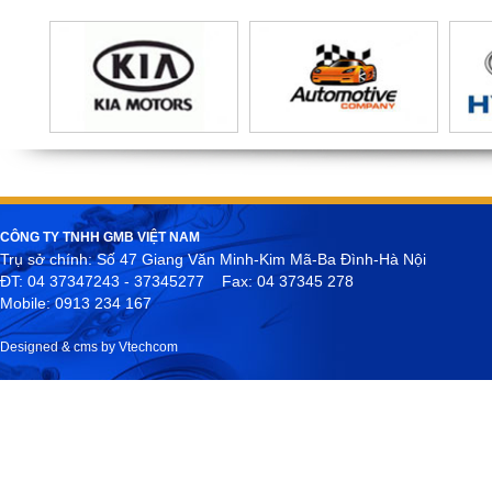
CÔNG TY TNHH GMB VIỆT NAM
Trụ sở chính: Số 47 Giang Văn Minh-Kim Mã-Ba Đình-Hà Nội
ĐT: 04 37347243 - 37345277 Fax: 04 37345 278
Mobile: 0913 234 167
Designed & cms by Vtechcom