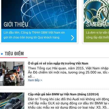
Ấn Độ chiếm tới một nửa, tương ứng 25.000 xe, tốc 
số...
Xem tiếp >
GIỚI THIỆU
SẢN PHẨ
Cập nhật giá bán BMW tại Việt Nam (tháng 12/2014)
Dân trí Trong khi các đối thủ Audi nói không với độ
Lời đầu tiên, Công ty TNHH GBM Việt Nam xin
Là đơn vị tư vấn t
chế lắp mẫu GLK sử dụng động cơ dầu thì BMW lại c
gửi lời chào trân trọng tới Quý khách hàng.
công lắp đặt thiết
khẩu các mẫu xe sử dụng động cơ loại này: X3, X5..
Xem tiếp >
bộ khoa học kỹ t
vòng bi ôtô
TIÊU ĐIỂM
Ô tô giá rẻ sẽ tràn ngập thị trường Việt Nam
Theo Tổng cục Hải quan, năm 2015, Việt Nam nhập 
Ấn Độ chiếm tới một nửa, tương ứng 25.000 xe, tốc 
số...
Xem tiếp >
Cập nhật giá bán BMW tại Việt Nam (tháng 12/2014)
Dân trí Trong khi các đối thủ Audi nói không với độ
chế lắp mẫu GLK sử dụng động cơ dầu thì BMW lại c
khẩu các mẫu xe sử dụng động cơ loại này: X3, X5..
Xem tiếp >